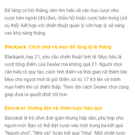
Để tăng cơ hội thắng, nên tìm hiểu về các loại cược như
cược bên ngoài (đỏ/đen, chẵn/lẻ) hoặc cược bên trong (số
cụ thể). Kết hợp với chiến thuật quản lý vốn hợp lý sẽ nâng
cao khả năng thắng.
Blackjack: Cách chơi và mẹo để tăng tỷ lệ thắng
Blackjack, hay 21, yêu cầu chiến thuật tinh tế. Mục tiêu là
vượt tổng điểm của Dealer mà không quá 21. Người chơi
cần hiểu rõ quy tắc, cách tính điểm và thời gian rút thêm bài.
Mẹo cho người mới là giữ điểm số từ 17 trở lên và tránh
mạo hiểm khi có điểm thấp. Theo dõi cách Dealer chơi cũng
giúp đưa ra quyết định tốt hơn.
Baccarat: Hướng dẫn và chiến lược hiệu quả
Baccarat là trò chơi đơn giản nhưng hấp dẫn, phù hợp cho
người mới.
Bạn có thể đặt cược vào một trong ba kết quả
“Người chơi”, “Nhà cái” hoặc kết quả “Hòa”.
Một chiến lược