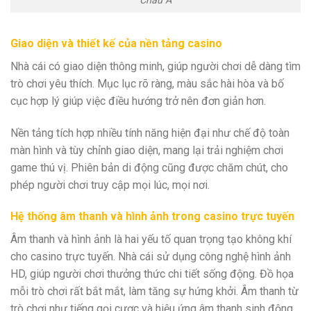
Châu Á
Giao diện và thiết kế của nền tảng casino
Nhà cái có giao diện thông minh, giúp người chơi dễ dàng tìm
trò chơi yêu thích. Mục lục rõ ràng, màu sắc hài hòa và bố
cục hợp lý giúp việc điều hướng trở nên đơn giản hơn.
Nền tảng tích hợp nhiều tính năng hiện đại như chế độ toàn
màn hình và tùy chỉnh giao diện, mang lại trải nghiệm chơi
game thú vị. Phiên bản di động cũng được chăm chút, cho
phép người chơi truy cập mọi lúc, mọi nơi.
Hệ thống âm thanh và hình ảnh trong casino trực tuyến
Âm thanh và hình ảnh là hai yếu tố quan trọng tạo không khí
cho casino trực tuyến. Nhà cái sử dụng công nghệ hình ảnh
HD, giúp người chơi thưởng thức chi tiết sống động. Đồ họa
mỗi trò chơi rất bắt mắt, làm tăng sự hứng khởi. Âm thanh từ
trò chơi như tiếng gọi cược và hiệu ứng âm thanh sinh động