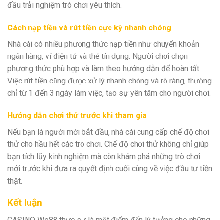
đầu trải nghiệm trò chơi yêu thích.
Cách nạp tiền và rút tiền cực kỳ nhanh chóng
Nhà cái có nhiều phương thức nạp tiền như chuyển khoản
ngân hàng, ví điện tử và thẻ tín dụng. Người chơi chọn
phương thức phù hợp và làm theo hướng dẫn để hoàn tất.
Việc rút tiền cũng được xử lý nhanh chóng và rõ ràng, thường
chỉ từ 1 đến 3 ngày làm việc, tạo sự yên tâm cho người chơi.
Hướng dẫn chơi thử trước khi tham gia
Nếu bạn là người mới bắt đầu, nhà cái cung cấp chế độ chơi
thử cho hầu hết các trò chơi. Chế độ chơi thử không chỉ giúp
bạn tích lũy kinh nghiệm mà còn khám phá những trò chơi
mới trước khi đưa ra quyết định cuối cùng về việc đầu tư tiền
thật.
Kết luận
CASINO We88 thực sự là một điểm đến lý tưởng cho những