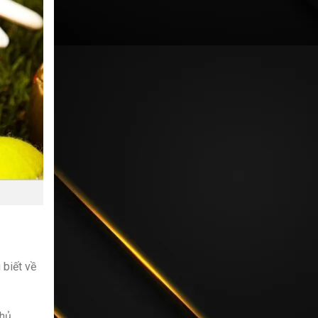
 biết về
hủ,