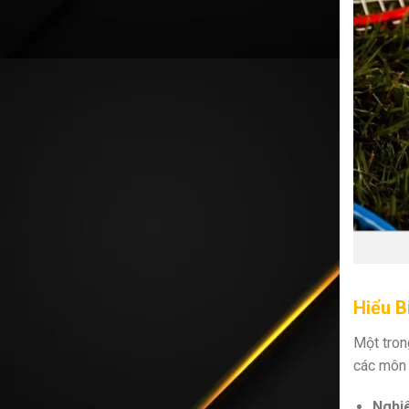
Hiểu B
Một tron
các môn 
Nghiê