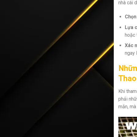
nhà cái 
Chọn 
Lựa c
hoặc 
Xác 
ngay 
Nhữn
Thao
Khi tham
phải nhữ
mắn, mà 