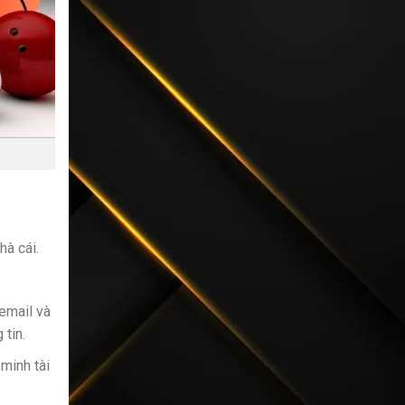
hà cái.
 email và
tin.
 minh tài