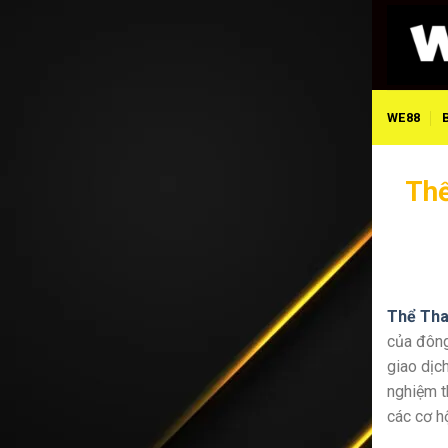
Bỏ
qua
nội
dung
WE88
Thể
Thể Th
của đông
giao dịch
nghiệm t
các cơ h