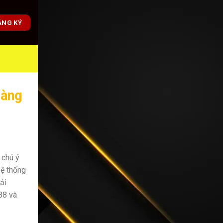
ĂNG KÝ
Hàng
 chú ý
hệ thống
ải
88 và