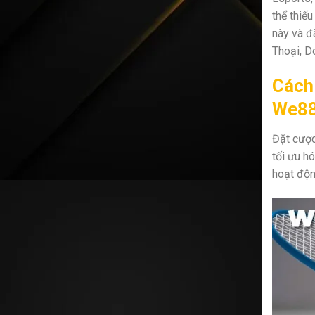
thể thiế
này và đ
Thoại, D
Cách
We8
Đặt cược
tối ưu h
hoạt độn