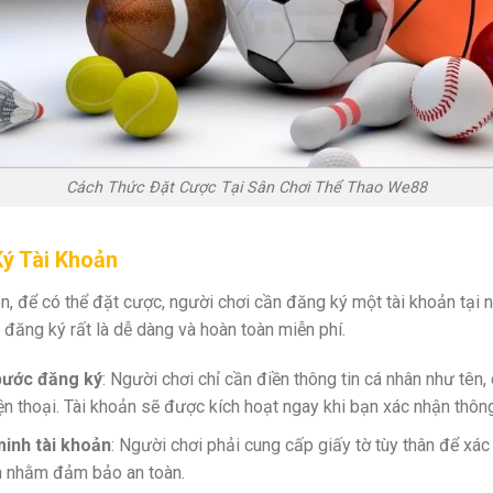
Cách Thức Đặt Cược Tại Sân Chơi Thể Thao We88
ý Tài Khoản
ên, để có thể đặt cược, người chơi cần đăng ký một tài khoản tại n
h đăng ký rất là dễ dàng và hoàn toàn miễn phí.
bước đăng ký
: Người chơi chỉ cần điền thông tin cá nhân như tên,
ện thoại.
Tài khoản sẽ được kích hoạt ngay khi bạn xác nhận thông 
inh tài khoản
: Người chơi phải cung cấp giấy tờ tùy thân để xác
 nhằm đảm bảo an toàn.