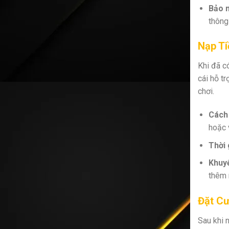
Bảo m
thông
Nạp Ti
Khi đã c
cái hỗ t
chơi.
Cách 
hoặc v
Thời 
Khuyế
thêm 
Đặt Cư
Sau khi 