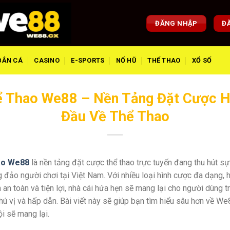
ĐĂNG NHẬP
Đ
BẮN CÁ
CASINO
E-SPORTS
NỔ HŨ
THỂ THAO
XỔ SỐ
 Thao We88 – Nền Tảng Đặt Cược 
Đầu Về Thể Thao
ao We88
là nền tảng đặt cược thể thao trực tuyến đang thu hút sự
 đảo người chơi tại Việt Nam. Với nhiều loại hình cược đa dạng, 
 an toàn và tiện lợi, nhà cái hứa hẹn sẽ mang lại cho người dùng tr
hú vị và hấp dẫn. Bài viết này sẽ giúp bạn tìm hiểu sâu hơn về We
ội sẽ mang lại.