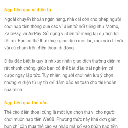
Nạp tiền qua ví điện tử
Ngoài chuyển khoản ngân hàng, nhà cái còn cho phép người
chơi nạp tiền thông qua các ví điện tử nổi tiếng như Momo,
ZaloPay, và AirPay. Sử dụng ví điện tử mang lại sự tiện lợi
tối ưu. Bạn có thể thực hiện giao dịch mọi lúc, mọi nơi chỉ với
vài cú chạm trên điện thoại di động.
Điều đặc biệt là quy trình xác nhận giao dịch thường diễn ra
rất nhanh chóng, giúp bạn có thể bắt đầu trải nghiệm cá
cược ngay lập tức. Tuy nhiên, người chơi nên lưu ý chọn
những ví điện tử uy tín để đảm bảo an toàn cho tài khoản
của mình.
Nạp tiền qua thẻ cào
Thẻ cào điện thoại cũng là một lựa chọn thú vị cho người
chơi muốn nạp tiền We88. Phương thức này khá đơn giản,
bạn chỉ cần mua thẻ cào và nhập mã số vào phần nạp tiền