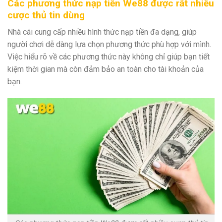
Các phương thức nạp tiền We88 được rất nhiều
cược thủ tin dùng
Nhà cái cung cấp nhiều hình thức nạp tiền đa dạng, giúp
người chơi dễ dàng lựa chọn phương thức phù hợp với mình.
Việc hiểu rõ về các phương thức này không chỉ giúp bạn tiết
kiệm thời gian mà còn đảm bảo an toàn cho tài khoản của
bạn.