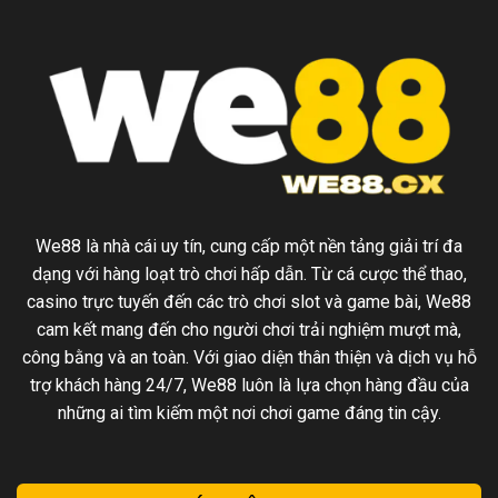
We88 là nhà cái uy tín, cung cấp một nền tảng giải trí đa
dạng với hàng loạt trò chơi hấp dẫn. Từ cá cược thể thao,
casino trực tuyến đến các trò chơi slot và game bài, We88
cam kết mang đến cho người chơi trải nghiệm mượt mà,
công bằng và an toàn. Với giao diện thân thiện và dịch vụ hỗ
trợ khách hàng 24/7, We88 luôn là lựa chọn hàng đầu của
những ai tìm kiếm một nơi chơi game đáng tin cậy.