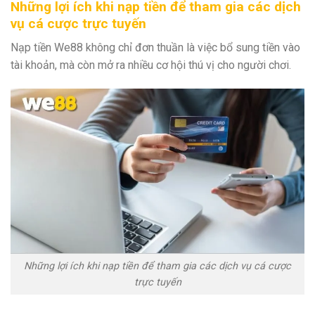
Những lợi ích khi nạp tiền để tham gia các dịch
vụ cá cược trực tuyến
Nạp tiền We88 không chỉ đơn thuần là việc bổ sung tiền vào
tài khoản, mà còn mở ra nhiều cơ hội thú vị cho người chơi.
Những lợi ích khi nạp tiền để tham gia các dịch vụ cá cược
trực tuyến