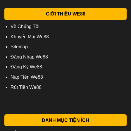
GIỚI THIỆU WE88
Về Chúng Tôi
Khuyến Mãi We88
Sitemap
Đăng Nhập We88
Đăng Ký We88
Nạp Tiền We88
Rút Tiền We88
DANH MỤC TIỆN ÍCH