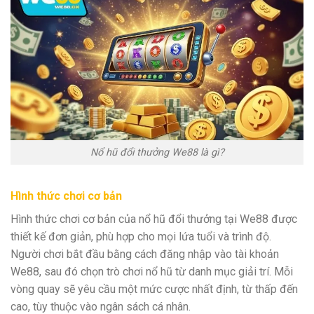
Nổ hũ đổi thưởng We88 là gì?
Hình thức chơi cơ bản
Hình thức chơi cơ bản của nổ hũ đổi thưởng tại We88 được
thiết kế đơn giản, phù hợp cho mọi lứa tuổi và trình độ.
Người chơi bắt đầu bằng cách đăng nhập vào tài khoản
We88, sau đó chọn trò chơi nổ hũ từ danh mục giải trí. Mỗi
vòng quay sẽ yêu cầu một mức cược nhất định, từ thấp đến
cao, tùy thuộc vào ngân sách cá nhân.