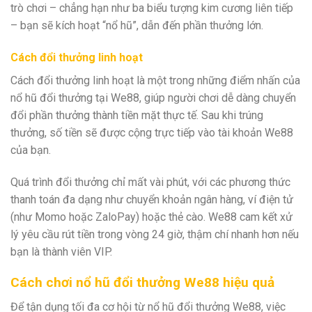
trò chơi – chẳng hạn như ba biểu tượng kim cương liên tiếp
– bạn sẽ kích hoạt “nổ hũ”, dẫn đến phần thưởng lớn.
Cách đổi thưởng linh hoạt
Cách đổi thưởng linh hoạt là một trong những điểm nhấn của
nổ hũ đổi thưởng tại We88, giúp người chơi dễ dàng chuyển
đổi phần thưởng thành tiền mặt thực tế. Sau khi trúng
thưởng, số tiền sẽ được cộng trực tiếp vào tài khoản We88
của bạn.
Quá trình đổi thưởng chỉ mất vài phút, với các phương thức
thanh toán đa dạng như chuyển khoản ngân hàng, ví điện tử
(như Momo hoặc ZaloPay) hoặc thẻ cào. We88 cam kết xử
lý yêu cầu rút tiền trong vòng 24 giờ, thậm chí nhanh hơn nếu
bạn là thành viên VIP.
Cách chơi nổ hũ đổi thưởng We88 hiệu quả
Để tận dụng tối đa cơ hội từ nổ hũ đổi thưởng We88, việc