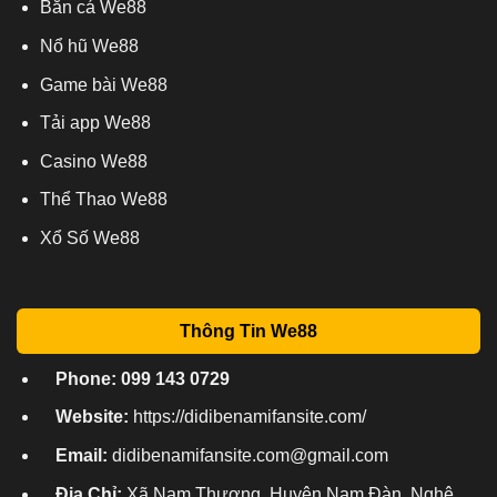
B
ắn
c
á
We88
N
ổ h
ũ We88
Game
b
ài
We88
T
ải app We88
Casino We88
Thể Thao We88
Xổ Số We88
Thông Tin We88
Phone:
099 143 0729
Website:
https://didibenamifansite.com/
Email:
didibenamifansite.com@gmail.com
Địa Chỉ:
Xã Nam Thượng, Huyện Nam Đàn, Nghệ