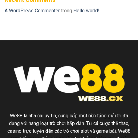
A WordPress Commenter
trong
Hello world!
We88 là nhà cái uy tín, cung cấp một nền tảng giải trí đa
dạng với hàng loạt trò chơi hấp dẫn. Từ cá cược thể thao,
casino trực tuyến đến các trò chơi slot và game bài, We88