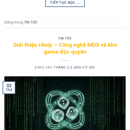
TIẾP TỤC ĐỌC
→
Đăng trong
TIN TỨC
TIN TỨC
Giới thiệu rikvip – Công nghệ MD5 và kho
game độc quyền
ĐĂNG VÀO
THÁNG 2 3, 2026
BỞI
SEO
03
Th2