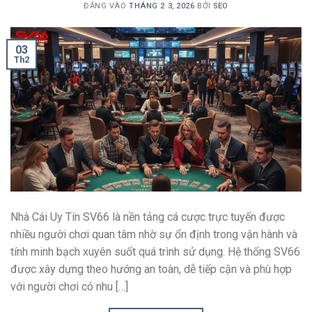
ĐĂNG VÀO
THÁNG 2 3, 2026
BỞI
SEO
03
Th2
Nhà Cái Uy Tín SV66 là nền tảng cá cược trực tuyến được
nhiều người chơi quan tâm nhờ sự ổn định trong vận hành và
tính minh bạch xuyên suốt quá trình sử dụng. Hệ thống SV66
được xây dựng theo hướng an toàn, dễ tiếp cận và phù hợp
với người chơi có nhu […]