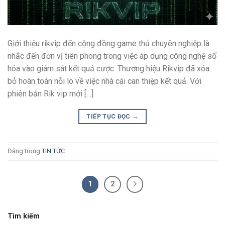
Giới thiệu rikvip đến cộng đồng game thủ chuyên nghiệp là
nhắc đến đơn vị tiên phong trong việc áp dụng công nghệ số
hóa vào giám sát kết quả cược. Thương hiệu Rikvip đã xóa
bỏ hoàn toàn nỗi lo về việc nhà cái can thiệp kết quả. Với
phiên bản Rik vip mới […]
TIẾP TỤC ĐỌC
→
Đăng trong
TIN TỨC
1
2
Tìm kiếm